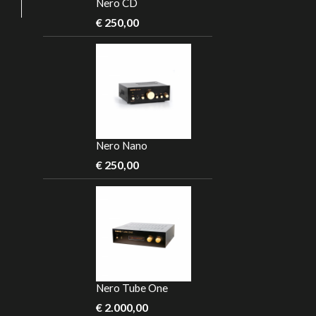
Nero CD
€
250,00
Nero Nano
€
250,00
Nero Tube One
€
2.000,00