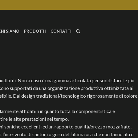
CHI SIAMO
PRODOTTI
CONTATTI
audiofili. Non a caso è una gamma articolata per soddisfare le più
i sono supportati da una organizzazione produttiva ottimizzata ai
possibile. Dal design tradizional/tecnologico rigorosamente di colore
colarmente affidabili in quanto tutta la componentistica è
re le alte prestazioni nel tempo.
ni soniche eccellenti ed un rapporto qualità/prezzo mozzafiato.
a l’intervento di santoni o guru dell’ultima ora che non fanno altro